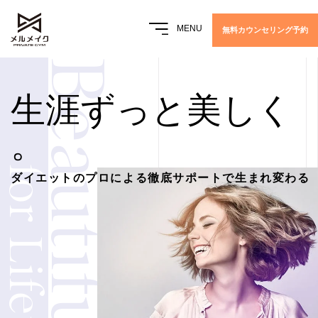
MENU
無料カウンセリング予約
Beautiful
生
涯
ず
っ
と
美
し
く
。
for Lifetime.
ダイエットのプロによる徹底サポートで生まれ変わる