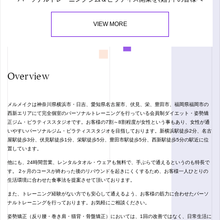
VIEW MORE
Overview
メルメイクは神奈川県横浜市・日吉、愛知県名古屋市、伏見、栄、豊田市、福岡県福岡市の
西新エリアにて完全個室のパーソナルトレーニングを行っている会員制ダイエット・姿勢矯
正ジム・ピラティススタジオです。お客様の7割～8割程度が女性という事もあり、女性が通
いやすいパーソナルジム・ピラティススタジオを目指しております。新横浜駅徒歩2分、名古
屋駅徒歩3分、伏見駅徒歩1分、栄駅徒歩5分、豊田市駅徒歩5分、西新駅徒歩5分の駅近に位
置しています。
他にも、24時間営業、レンタルタオル・ウェアも無料で、手ぶらで通えるというのも特長で
す。 2ヶ月のコースが終わった後のリバウンドを起きにくくするため、お客様一人ひとりの
生活環境に合わせた食事法を提案させて頂いております。
また、トレーニング経験がない方でも安心して通えるよう、お客様の筋力に合わせたパーソ
ナルトレーニングを行っております。お気軽にご相談ください。
姿勢矯正（反り腰・巻き肩・猫背・骨盤矯正）においては、1回の改善ではなく、日常生活に