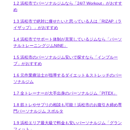
1.2
浜松市でパーソナルジムなら「24/7 Workout」がおすす
め
1.3
浜松市で絶対に痩せたいと思っている人は「RIZAP（ラ
イザップ）」がおすすめ
1.4
浜松市でサポート体制が充実しているジムなら「パーソ
ナルトレーニングジムNINE」
1.5
浜松市のパーソナルジム安いで探すなら「インプルー
ブ」がおすすめ
1.6
元作業療法士が指導するダイエット＆ストレッチのパー
ソナルジム
1.7
全トレーナーが大手出身のパーソナルジム「PITEX」
1.8
筋トレやサプリの相談も可能！浜松市のお腹引き締め専
門パーソナルジム スポルタ
1.9
浜松エリア最大級で料金も安いパーソナルジム「グラン
フィット」