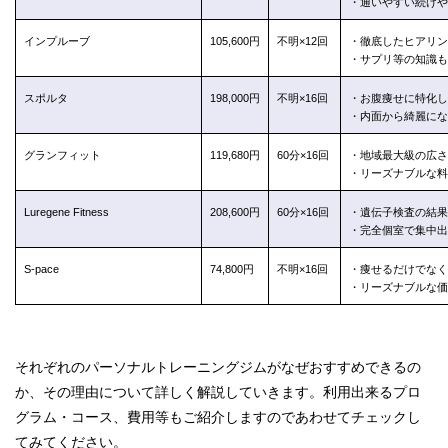
・通いやすい続けや
インプルーブ
105,600円
不明×12回
・徹底したヒアリン
・サプリ等の知識も
スポルタ
198,000円
不明×16回
・お腹痩せに特化し
・内面から綺麗にな
グランフィット
119,680円
60分×16回
・地域最大級の広さ
・リーズナブルな料
Luregene Fitness
208,600円
60分×16回
・遺伝子検査の結果
・完全個室で集中出
S-pace
74,800円
不明×16回
・痩せるだけでなく
・リーズナブルな価
それぞれのパーソナルトレーニングジムがなぜおすすめできるの
か、その理由について詳しく解説していきます。利用出来るプロ
グラム・コース、費用等もご紹介しますのであわせてチェックし
てみてください。