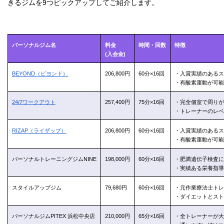
きるジムを9つピックアップしてご紹介します。
パーソナルジム名
料金
時間・回数
特徴
(入会金)
BEYOND（ビヨンド）
206,800円
60分×16回
・入賞実績のあるス
・有酸素運動が可能
24/7ワークアウト
257,400円
75分×16回
・完全個室で周りが
・トレーナーのレベ
RIZAP（ライザップ）
206,800円
60分×16回
・入賞実績のあるス
・有酸素運動が可能
パーソナルトレーニングジムNINE
198,000円
60分×16回
・肥満遺伝子検査に
・実績ある栄養指導
スタイルアップジム
79,680円
60分×16回
・元作業療法士トレ
・ダイエットとスト
パーソナルジムPITEX 浜松中央店
210,000円
65分×16回
・全トレーナーが大