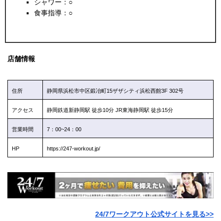
シャワー：○
食事指導：○
店舗情報
住所
静岡県浜松市中区鍛冶町15ザザシティ浜松西館3F 302号
アクセス
静岡鉄道新静岡駅 徒歩10分 JR東海静岡駅 徒歩15分
営業時間
7：00~24：00
HP
https://247-workout.jp/
24/7ワークアウト公式サイトを見る>>