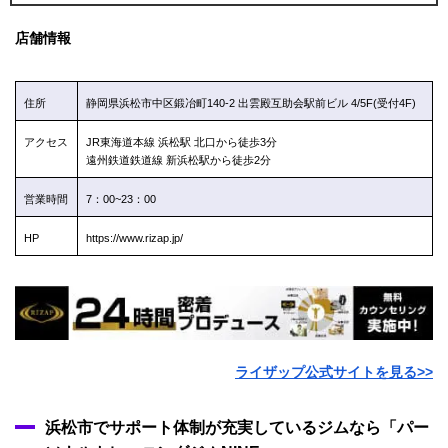
店舗情報
住所
静岡県浜松市中区鍛冶町140-2 出雲殿互助会駅前ビル 4/5F(受付4F)
アクセス
JR東海道本線 浜松駅 北口から徒歩3分
遠州鉄道鉄道線 新浜松駅から徒歩2分
営業時間
7：00~23：00
HP
https://www.rizap.jp/
ライザップ公式サイトを見る>>
浜松市でサポート体制が充実しているジムなら「パー