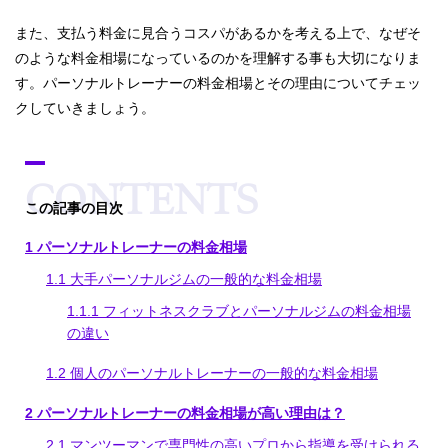
また、支払う料金に見合うコスパがあるかを考える上で、なぜそ
のような料金相場になっているのかを理解する事も大切になりま
す。パーソナルトレーナーの料金相場とその理由についてチェッ
クしていきましょう。
[
hide
この記事の目次
]
1
パーソナルトレーナーの料金相場
1.1
大手パーソナルジムの一般的な料金相場
1.1.1
フィットネスクラブとパーソナルジムの料金相場
の違い
1.2
個人のパーソナルトレーナーの一般的な料金相場
2
パーソナルトレーナーの料金相場が高い理由は？
2.1
マンツーマンで専門性の高いプロから指導を受けられる