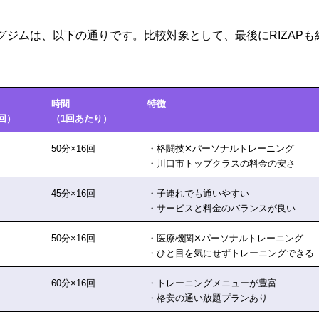
ジムは、以下の通りです。比較対象として、最後にRIZAPも
時間
特徴
回）
（1回あたり）
50分×16回
・格闘技✕パーソナルトレーニング
・川口市トップクラスの料金の安さ
45分×16回
・子連れでも通いやすい
・サービスと料金のバランスが良い
50分×16回
・医療機関✕パーソナルトレーニング
・ひと目を気にせずトレーニングできる
60分×16回
・トレーニングメニューが豊富
・格安の通い放題プランあり