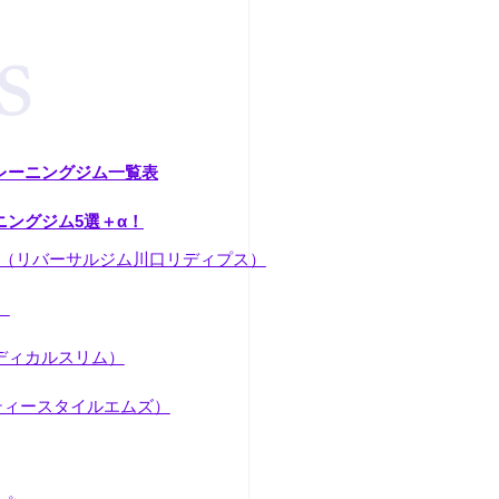
レーニングジム一覧表
ングジム5選＋α！
EDIPS（リバーサルジム川口リディプス）
）
ヒロメディカルスリム）
ビューティースタイルエムズ）