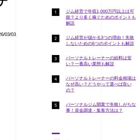
ナ
ジム経営で年収1,000万円以上は可
能？より多く稼ぐためのポイントも
解説
/03/03
ジム経営が儲かる3つの理由！失敗
しないための6つのポイントも解説
パーソナルトレーナーの給料は安
い？一番高い業態も解説
パーソナルトレーナーの料金相場は
なぜ高い？どうやって選べば良い
の？
パーソナルジム開業で失敗しがちな
事！資金調達・集客方法は？