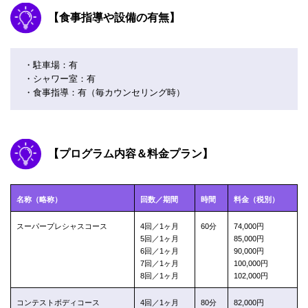
【食事指導や設備の有無】
・駐車場：有
・シャワー室：有
・食事指導：有（毎カウンセリング時）
【プログラム内容＆料金プラン】
名称（略称）
回数／期間
時間
料金（税別）
スーパープレシャスコース
4回／1ヶ月
60分
74,000円
5回／1ヶ月
85,000円
6回／1ヶ月
90,000円
7回／1ヶ月
100,000円
8回／1ヶ月
102,000円
コンテストボディコース
4回／1ヶ月
80分
82,000円