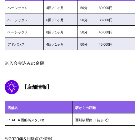
ベーシック4
4回／1ヶ月
50分
30,000円
ベーシック6
6回／1ヶ月
50分
38,800円
ベーシック8
8回／1ヶ月
50分
46,800円
アドバンス
4回／1ヶ月
80分
46,000円
※入会金込みの金額
【店舗情報】
店舗名
駅からの距離
PLATEA 西船橋スタジオ
西船橋駅南口 徒歩3分
※2020年5月時点の情報