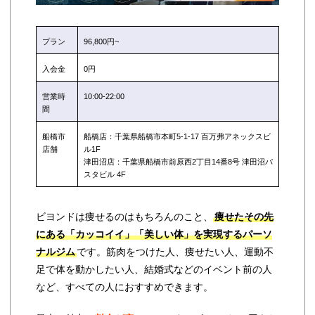
プラン
96,800円~
入会金
0円
営業時
10:00-22:00
間
船橋市
船橋店：千葉県船橋市本町5-1-17 百万弗アネックスビ
店舗
ル1F
津田沼店：千葉県船橋市前原西2丁目14番8号 津田沼パ
スタビル 4F
ビヨンドは痩せるのはもちろんのこと、
痩せたその先
にある「カッコイイ」「美しい体」を実現するパーソ
ナルジム
です。筋肉をつけた人、痩せたい人、運動不
足で体を動かしたい人、結婚式などのイベント前の人
など、すべての人におすすめできます。