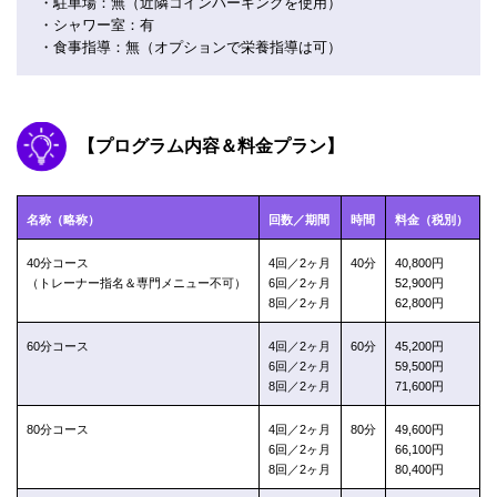
・駐車場：無（近隣コインパーキングを使用）
・シャワー室：有
・食事指導：無（オプションで栄養指導は可）
【プログラム内容＆料金プラン】
名称（略称）
回数／期間
時間
料金（税別）
40分コース
4回／2ヶ月
40分
40,800円
（トレーナー指名＆専門メニュー不可）
6回／2ヶ月
52,900円
8回／2ヶ月
62,800円
60分コース
4回／2ヶ月
60分
45,200円
6回／2ヶ月
59,500円
8回／2ヶ月
71,600円
80分コース
4回／2ヶ月
80分
49,600円
6回／2ヶ月
66,100円
8回／2ヶ月
80,400円