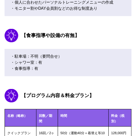
・個人に合わせたパーソナルトレーニングメニューの作成
・モニター割やDAY会員割などのお得な制度あり
【食事指導や設備の有無】
・駐車場：不明（要問合せ）
・シャワー室：有
・食事指導：有
【プログラム内容＆料金プラン】
名称（略称）
回数／期
時間
料金（税
間
別）
クイックプラン
16回／2ヶ
50分（運動40分＋着替え等10
128,000円