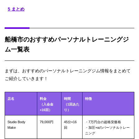
5
まとめ
船橋市のおすすめパーソナルトレーニングジ
ム一覧表
まずは、おすすめのパーソナルトレーニングジム情報をまとめて
ご紹介していきます！
店名
料金
時間
特徴
（入会金
（1回あた
+16回）
り）
Studio Body
79,000円
45分×16
・7万円台の超格安価格
Make
回
・加圧+αのパーソナルトレー
ニング