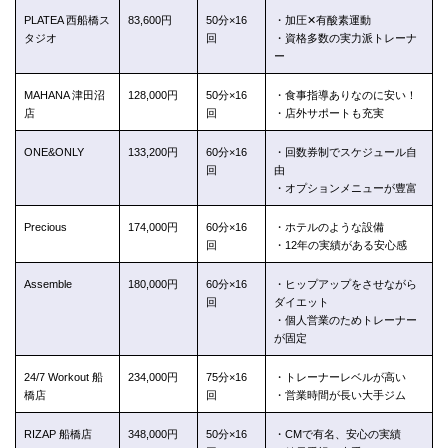
PLATEA 西船橋ス
83,600円
50分×16
・加圧✕有酸素運動
タジオ
回
・資格多数の実力派トレーナ
ー
MAHANA 津田沼
128,000円
50分×16
・食事指導ありなのに安い！
店
回
・店外サポートも充実
ONE&ONLY
133,200円
60分×16
・回数券制でスケジュール自
回
由
・オプションメニューが豊富
Precious
174,000円
60分×16
・ホテルのような設備
回
・12年の実績がある安心感
Assemble
180,000円
60分×16
・ヒップアップをさせながら
回
ダイエット
・個人営業のためトレーナー
が固定
24/7 Workout 船
234,000円
75分×16
・トレーナーレベルが高い
橋店
回
・営業時間が長い大手ジム
RIZAP 船橋店
348,000円
50分×16
・CMで有名、安心の実績