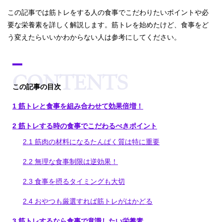
この記事では筋トレをする人の食事でこだわりたいポイントや必
要な栄養素を詳しく解説します。筋トレを始めたけど、食事をど
う変えたらいいかわからない人は参考にしてください。
[
hide
この記事の目次
]
1
筋トレと食事を組み合わせて効果倍増！
2
筋トレする時の食事でこだわるべきポイント
2.1
筋肉の材料になるたんぱく質は特に重要
2.2
無理な食事制限は逆効果！
2.3
食事を摂るタイミングも大切
2.4
おやつも厳選すれば筋トレがはかどる
3
筋トレするなら食事で意識したい栄養素