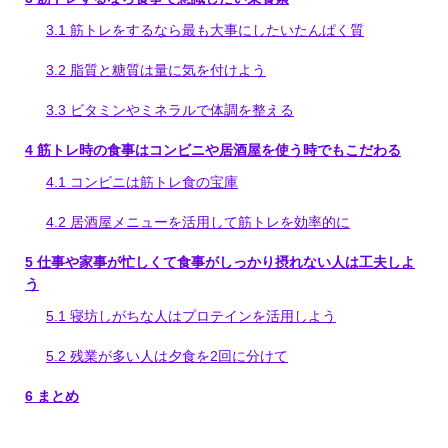
3.1
筋トレをするなら最も大事にしたいたんぱく質
3.2
脂質と糖質は量に気を付けよう
3.3
ビタミンやミネラルで体調を整える
4
筋トレ時の食事はコンビニや居酒屋を使う時でもこだわる
4.1
コンビニは筋トレ食の宝庫
4.2
居酒屋メニューを活用して筋トレを効率的に
5
仕事や家事が忙しくて食事がしっかり摂れない人は工夫しよ
う
5.1
寝坊しがちな人はプロテインを活用しよう
5.2
残業が多い人は夕食を2回に分けて
6
まとめ