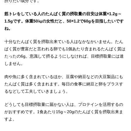
摂りたい成分です。
筋トレをしている人のたんぱく質の摂取量の目安は体重×1.2g～
1.5gです。体重50㎏の女性だと、50×1.2で60gを目指したいです
ね。
十分なたんぱく質を摂取出来ている人はなかなかいません。たん
ぱく質が豊富だと言われる卵でも1個あたり含まれるたんぱく質は
たったの6g。意識して摂るようにしなければ、目標摂取量には達
しません。
肉や魚に多く含まれているほか、豆腐や納豆などの大豆製品にも
たんぱく質は多く含まれます。毎日の食事に納豆と卵をプラスす
るなどして工夫していきましょう。
どうしても目標摂取量に届かない人は、プロテインを活用するの
がおすすめです。1食あたり15g～20gのたんぱく質を摂取出来ま
すよ。