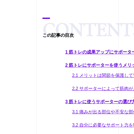
[
hide
この記事の目次
]
1
筋トレの成果アップにサポータ
2
筋トレにサポーターを使うメリ
2.1
メリットは関節を保護して
2.2
サポーターによって筋肉が
3
筋トレに使うサポーターの選び
3.1
痛みが出る部位や不安な部
3.2
自分に必要なサポート力を