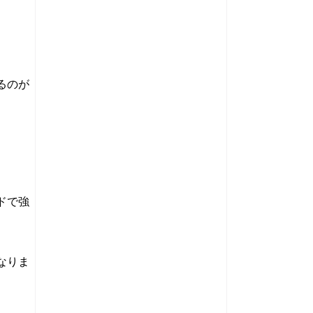
るのが
ドで強
なりま