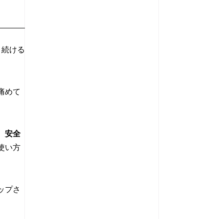
く続ける
痛めて
、安全
使い方
ップさ