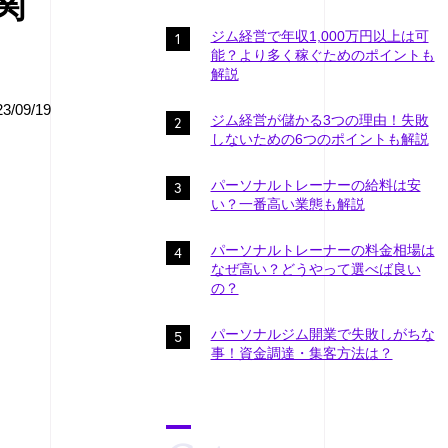
関
ジム経営で年収1,000万円以上は可
能？より多く稼ぐためのポイントも
解説
/09/19
ジム経営が儲かる3つの理由！失敗
しないための6つのポイントも解説
パーソナルトレーナーの給料は安
い？一番高い業態も解説
パーソナルトレーナーの料金相場は
なぜ高い？どうやって選べば良い
の？
パーソナルジム開業で失敗しがちな
事！資金調達・集客方法は？