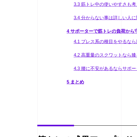
3.3
筋トレ中の使いやすさも考
3.4
分からない事は詳しい人に
4
サポーターで筋トレの負荷から
4.1
プレス系の種目をやるなら
4.2
高重量のスクワットなら膝
4.3
腰に不安があるならサポー
5
まとめ